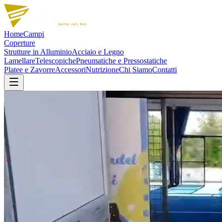
Home
Campi
Coperture
Strutture in Alluminio
Acciaio e Legno
Lamellare
Telescopiche
Pneumatiche e Pressostatiche
Platee e Zavorre
Accessori
Nutrizione
Chi Siamo
Contatti